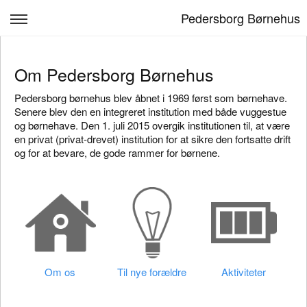
Pedersborg Børnehus
Forside
Om Pedersborg Børnehus
Læreplan
Pedersborg børnehus blev åbnet i 1969 først som børnehave.
Om os
Senere blev den en integreret institution med både vuggestue
og børnehave. Den 1. juli 2015 overgik institutionen til, at være
Venteliste
en privat (privat-drevet) institution for at sikre den fortsatte drift
og for at bevare, de gode rammer for børnene.
Forældre
Kontakt & åbningstider
Log ind
Om os
Til nye forældre
Aktiviteter