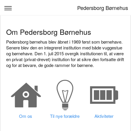
Pedersborg Børnehus
Forside
Om Pedersborg Børnehus
Læreplan
Pedersborg børnehus blev åbnet i 1969 først som børnehave.
Om os
Senere blev den en integreret institution med både vuggestue
og børnehave. Den 1. juli 2015 overgik institutionen til, at være
Venteliste
en privat (privat-drevet) institution for at sikre den fortsatte drift
og for at bevare, de gode rammer for børnene.
Forældre
Kontakt & åbningstider
Log ind
Om os
Til nye forældre
Aktiviteter